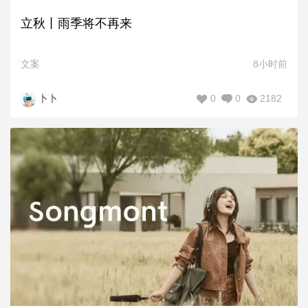
立秋丨雨季将不再来
文案
8小时前
0
0
2182
卜卜