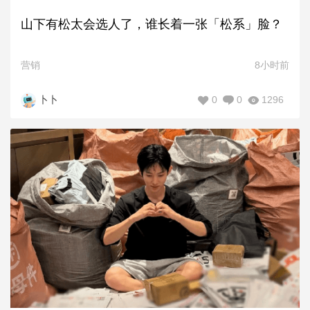
山下有松太会选人了，谁长着一张「松系」脸？
营销
8小时前
0
0
1296
卜卜