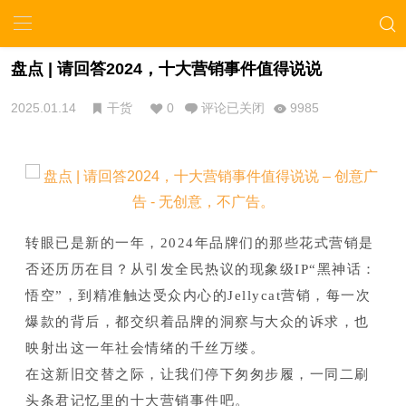
盘点 | 请回答2024，十大营销事件值得说说
2025.01.14
干货
0
评论已关闭
9985
转眼已是新的一年，2024年品牌们的那些花式营销是
否还历历在目？
从引发全民热议的现象级IP“黑神话：
悟空”，到精准触达受众内心的Jellycat营销，每一
次
爆款的背后，都交织着品牌的洞察与大众的诉求，也
映射出这一年社会情绪的千丝万缕。
在这新旧交替之际，让我们停下匆匆步履，一同二刷
头条君记忆里的十大营销事件吧。