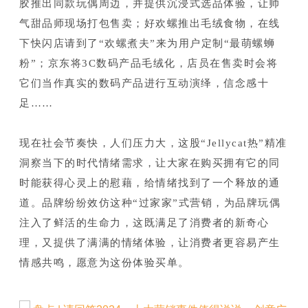
胶推出同款玩偶周边，并提供沉浸式选品体验，让帅
气甜品师现场打包售卖；
好欢螺推出毛绒食物，在线
下快闪店请到了“欢螺煮夫”来为用户定制“最萌螺蛳
粉”；
京东将3C数码产品毛绒化，店员在售卖时会将
它们当作真实的数码产品进行互动演绎，信念感十
足……
现在社会节奏快，人们压力大，这股“Jellycat热”精准
洞察当下的时代情绪需求，让大家在购买拥有它的同
时能获得心灵上的慰藉，给情绪找到了一个释放的通
道。品牌纷纷效仿这种“过家家”式营销，为品牌玩偶
注入了鲜活的生命力，这既满足了消费者的新奇心
理，又提供了满满的情绪体验，让消费者更容易产生
情感共鸣，愿意为这份体验买单。