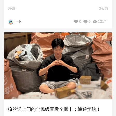
营销
2天前
0
0
1317
卜卜
粉丝送上门的全民级宣发？顺丰：通通笑纳！