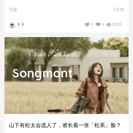
文案
2天前
0
0
2235
卜卜
山下有松太会选人了，谁长着一张「松系」脸？