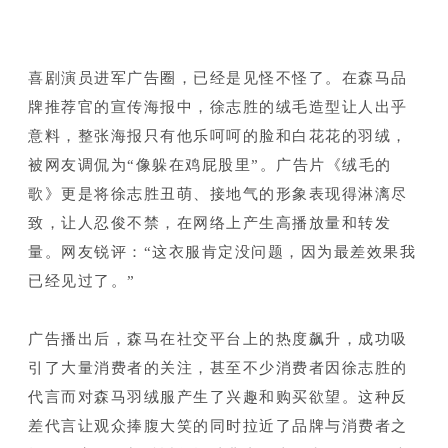
喜剧演员进军广告圈，已经是见怪不怪了。
在森马品
牌推荐官的宣传海报中，徐志胜的绒毛造型让人出乎
意料，整张海报只有他乐呵呵的脸和白花花的羽绒，
被网友调侃为“像躲在鸡屁股里”。
广告片《绒毛的
歌》更是将徐志胜丑萌、接地气的形象表现得淋漓尽
致，让人忍俊不禁，在网络上产生高播放量和转发
量。
网友锐评：
“这衣服肯定没问题，因为最差效果我
已经见过了。
”
广告播出后，森马在社交平台上的热度飙升，成功吸
引了大量消费者的关注，甚至不少消费者因徐志胜的
代言而对森马羽绒服产生了兴趣和购买欲望。这种反
差代言让观众捧腹大笑的同时拉近了品牌与消费者之