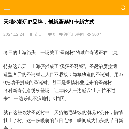
天猫×潮玩IP品牌，创新圣诞打卡新方式
2024.12.24
节日
0
评论已关闭
3007
冬日的上海街头，一场关于“圣诞树”的城市奇遇正在上演。
特别这几天，上海俨然成了“疯狂圣诞城”。圣诞浓度拉满，
造型各异的圣诞树让人目不暇接：隐藏轨道的圣诞树、用27
0把扇子拼成的圣诞树、甚至是香槟杯叠起来的圣诞树……
各种新奇创意纷纷登场，让年轻人一边感叹“出片忙不过
来”，一边乐此不疲地打卡拍照。
就在这些奇妙圣诞树中，天猫把毛绒绒的潮玩IP公仔，悄悄
挂上了树。这一份暖萌的节日点缀，瞬间成为街头的节日新
亮点。