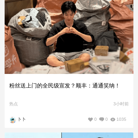
粉丝送上门的全民级宣发？顺丰：通通笑纳！
热点
3小时前
0
0
1035
卜卜