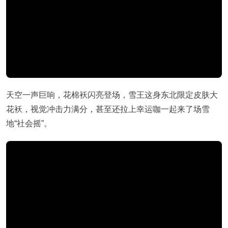
天空一声巨响，花棉袄闪亮登场，雪王这身东北限定皮肤大
花袄，视觉冲击力满分，甚至还拉上幸运咖一起来了场雪
地“社会摇”。