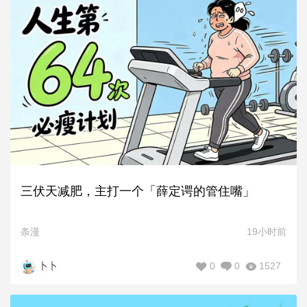
三伏天减肥，主打一个「薛定谔的管住嘴」
条漫
19小时前
0
0
1527
卜卜