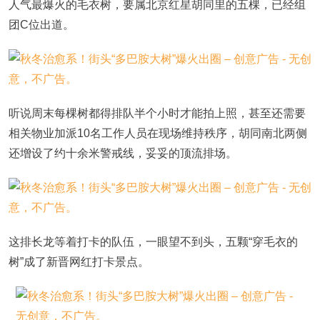
人气最爆火的毛衣树，要属北京红星胡同里的五棵，已经组
团C位出道。
听说周末每棵树都得排队半个小时才能拍上照，甚至还需要
相关物业加派10名工作人员在现场维持秩序，胡同南北两侧
还增设了约十余米警戒线，妥妥的顶流排场。
这排长龙等着打卡的队伍，一眼望不到头，五颗“穿毛衣的
树”成了新晋网红打卡景点。