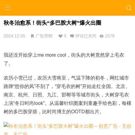
秋冬治愈系！街头“多巴胺大树”爆火出圈
2024.12.05
广告营销
0
评论已关闭
1579
我还没开始穿上me more cool，街头的大树竟然穿上毛衣
了。
农历小雪已过，农历大雪将至，气温下降的初冬，网红城市
路牌“想你的风”不刮了，“穿毛衣的树”开始走红全国。北京、
南京、杭州、日照、九江、邯郸等等城市街头，大树穿毛衣
上演“冬日时尚look”。从温馨针织图案到童趣手绘色彩，每棵
树的多巴胺穿搭，比时尚博主的OOTD都出片。