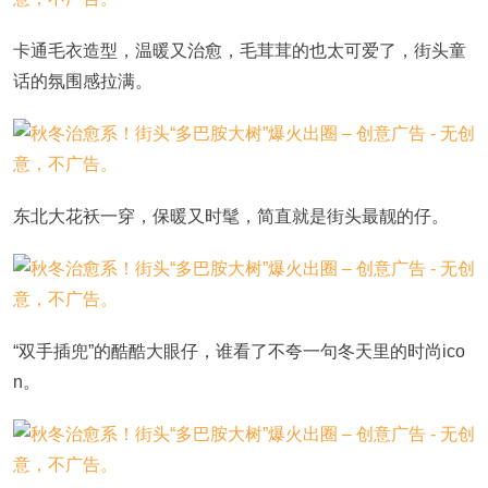
卡通毛衣造型，温暖又治愈，毛茸茸的也太可爱了，街头童
话的氛围感拉满。
东北大花袄一穿，保暖又时髦，简直就是街头最靓的仔。
“双手插兜”的酷酷大眼仔，谁看了不夸一句冬天里的时尚ico
n。