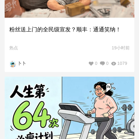
粉丝送上门的全民级宣发？顺丰：通通笑纳！
热点
19小时前
0
0
1079
卜卜