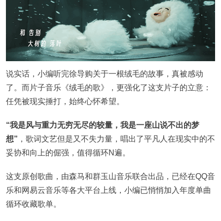
说实话，小编听完徐导购关于一根绒毛的故事，真被感动
了。而片子音乐《绒毛的歌》，更强化了这支片子的立意：
任凭被现实捶打，始终心怀希望。
“我是风与重力无穷无尽的较量，我是一座山说不出的梦
想”
，歌词文艺但是又不失力量，唱出了平凡人在现实中的不
妥协和向上的倔强，值得循环N遍。
这支原创歌曲，由森马和群玉山音乐联合出品，已经在QQ音
乐和网易云音乐等各大平台上线，小编已悄悄加入年度单曲
循环收藏歌单。