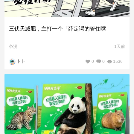
三伏天减肥，主打一个「薛定谔的管住嘴」
条漫
1天前
0
0
1536
卜卜