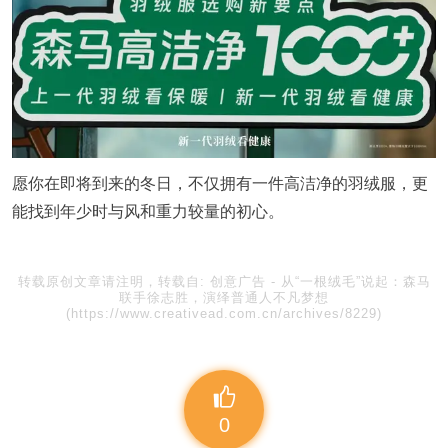
愿你在即将到来的冬日，不仅拥有一件高洁净的羽绒服，更
能找到年少时与风和重力较量的初心。
转载原创文章请注明，转载自:
创意广告
-
从“一根绒毛”说起：森马
联手徐志胜，演绎普通人不凡梦想
(https://www.creativead.com.cn/archives/8229)
0