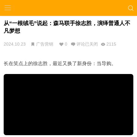
从“一根绒毛”说起：森马联手徐志胜，演绎普通人不
凡梦想
2024.10.23
广告营销
0
评论已关闭
2115
长在笑点上的徐志胜，最近又换了新身份：当导购。