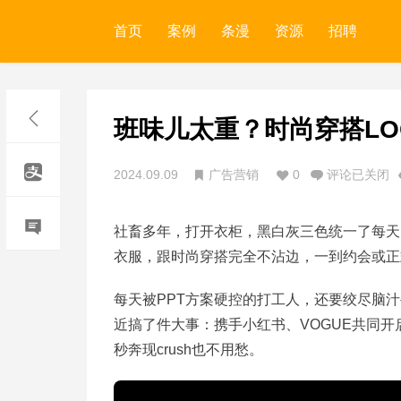
首页
案例
条漫
资源
招聘
班味儿太重？时尚穿搭LO
2024.09.09
广告营销
0
评论已关闭
社畜多年，打开衣柜，黑白灰三色统一了每天
衣服，跟时尚穿搭完全不沾边，一到约会或正
每天被PPT方案硬控的打工人，还要绞尽脑
近搞了件大事：携手小红书、VOGUE共同开启
秒奔现crush也不用愁。