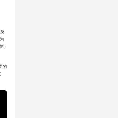
品类
为
饰行
类的
京