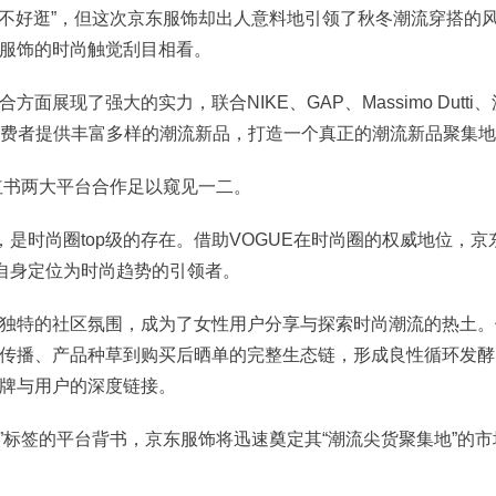
“不好逛”，但这次京东服饰却出人意料地引领了秋冬潮流穿搭的
服饰的时尚触觉刮目相看。
展现了强大的实力，联合NIKE、GAP、Massimo Dutti、
为消费者提供丰富多样的潮流新品，打造一个真正的潮流新品聚集
小红书两大平台合作足以窥见一二。
，是时尚圈top级的存在。借助VOGUE在时尚圈的权威地位，京
将自身定位为时尚趋势的引领者。
独特的社区氛围，成为了女性用户分享与探索时尚潮流的热土。
传播、产品种草到购买后晒单的完整生态链，形成良性循环发酵
牌与用户的深度链接。
尚”标签的平台背书，京东服饰将迅速奠定其“潮流尖货聚集地”的市