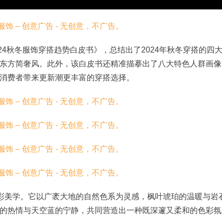
24秋冬服饰穿搭趋势白皮书》，总结出了2024年秋冬穿搭的四
东方简奢风。此外，该白皮书还精准描摹出了八大特色人群画像
消费者带来更新潮更丰富的穿搭选择。
色彩美学。它以广袤大地的自然色系为灵感，枫叶琥珀的温暖与岩
的热情与天空蓝的宁静，共同营造出一种既深邃又柔和的色彩氛