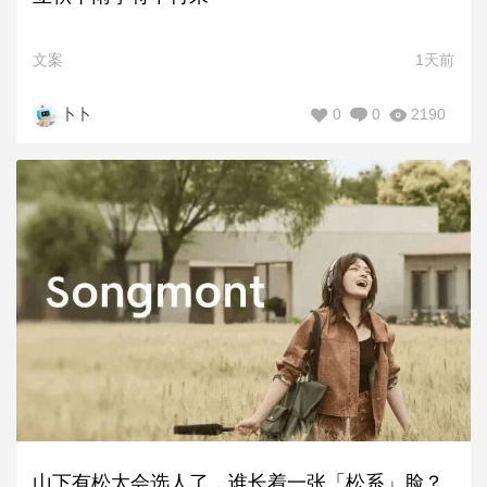
文案
1天前
0
0
2190
卜卜
山下有松太会选人了，谁长着一张「松系」脸？