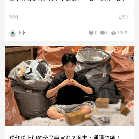
营销
1天前
0
0
1302
卜卜
粉丝送上门的全民级宣发？顺丰：通通笑纳！