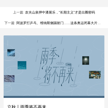
上一篇:
农夫山泉押中潘展乐，“长期主义”才是出圈密码
下一篇:
阿波罗打乒乓、维纳斯侧踢射门……这条奥运闭幕大片用艺术致敬新历史！
立秋丨雨季将不再来