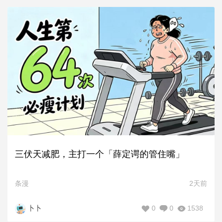
三伏天减肥，主打一个「薛定谔的管住嘴」
条漫
2天前
0
0
1538
卜卜