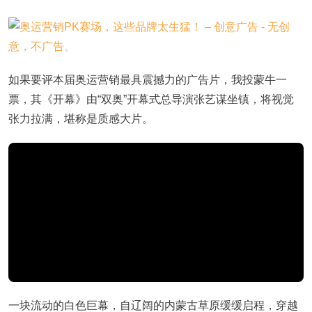
如果要评本届奥运营销最具震撼力的广告片，我投蒙牛一
票，其《开幕》由“双奥”开幕式总导演张艺谋坐镇，将视觉
张力拉满，堪称是质感大片。
一块流动的白色巨幕，自辽阔的内蒙古草原缓缓启程，穿越