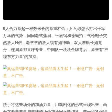
9人合力举起一根数米长的举重杠铃；乒乓球怎么打出千军
万马的气势，问问老式蒲扇、平底锅和苍蝇拍；气枪靶子突
然放大N倍，老爷爷的放大镜有如神助；双人赛艇长如龙
舟，连屈原都直呼专业，中国队一块块金牌背后，原来有“神
秘东方力量”的加持。
快手将这些场外的加油力量，用戏剧化的形式呈现出来，画
面在专业赛事与趣味的场外加油间无缝切换，前一秒紧张得