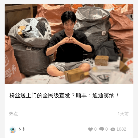
粉丝送上门的全民级宣发？顺丰：通通笑纳！
热点
1天前
0
0
1082
卜卜