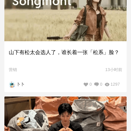
山下有松太会选人了，谁长着一张「松系」脸？
营销
13小时前
0
0
1297
卜卜