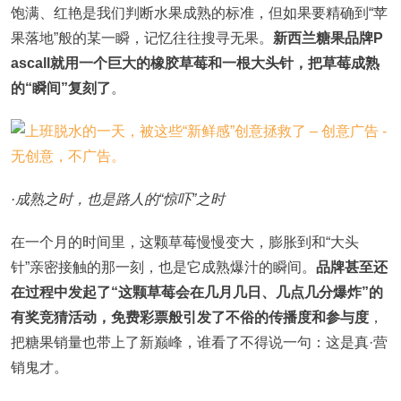
饱满、红艳是我们判断水果成熟的标准，但如果要精确到“苹
果落地”般的某一瞬，记忆往往搜寻无果。
新西兰糖果品牌P
ascall就用一个巨大的橡胶草莓和一根大头针，把草莓成熟
的“瞬间”复刻了
。
·成熟之时，也是路人的“惊吓”之时
在一个月的时间里，这颗草莓慢慢变大，膨胀到和“大头
针”亲密接触的那一刻，也是它成熟爆汁的瞬间。
品牌甚至还
在过程中发起了“这颗草莓会在几月几日、几点几分爆炸”的
有奖竞猜活动，免费彩票般引发了不俗的传播度和参与度
，
把糖果销量也带上了新巅峰，谁看了不得说一句：这是真·营
销鬼才。