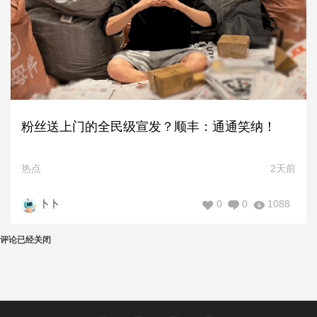
粉丝送上门的全民级宣发？顺丰：通通笑纳！
热点
2天前
0
0
1088
卜卜
评论已经关闭