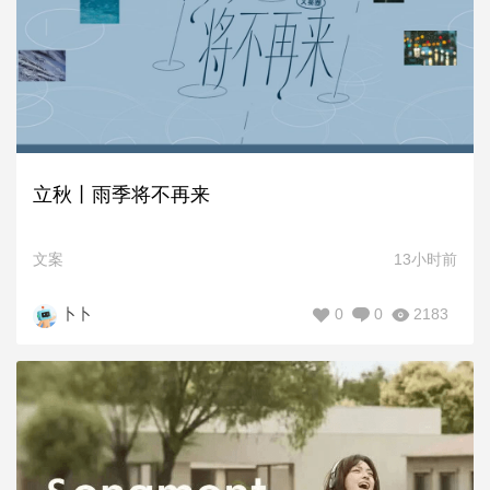
立秋丨雨季将不再来
文案
13小时前
0
0
2183
卜卜