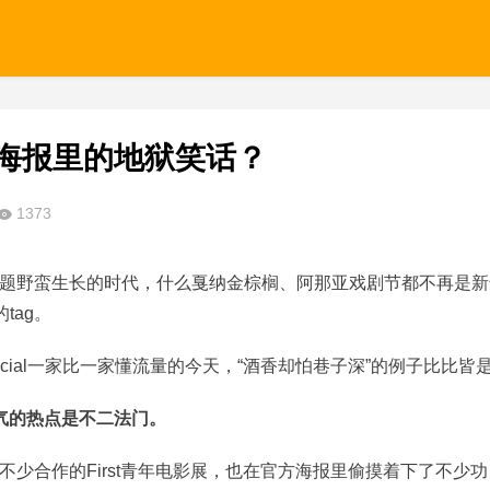
t海报里的地狱笑话？
1373
题野蛮生长的时代，什么戛纳金棕榈、阿那亚戏剧节都不再是新
tag。
cial一家比一家懂流量的今天，“酒香却怕巷子深”的例子比比皆
气的热点是不二法门。
少合作的First青年电影展，也在官方海报里偷摸着下了不少功