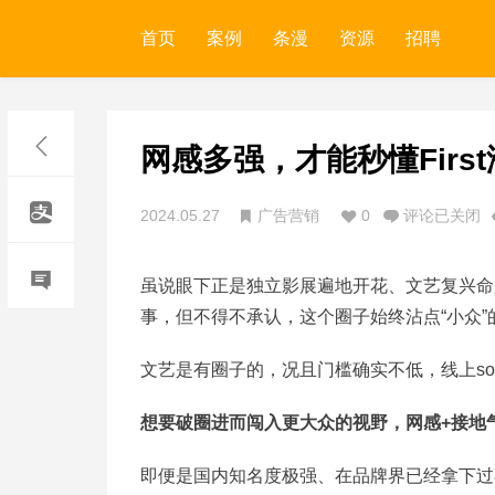
首页
案例
条漫
资源
招聘
网感多强，才能秒懂Firs
2024.05.27
广告营销
0
评论已关闭
虽说眼下正是独立影展遍地开花、文艺复兴命
事，但不得不承认，这个圈子始终沾点“小众”的
文艺是有圈子的，况且门槛确实不低，线上so
想要破圈进而闯入更大众的视野，网感+接地
即便是国内知名度极强、在品牌界已经拿下过不