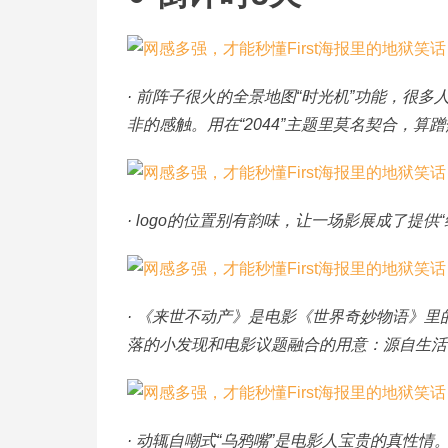
· 前阵子很火的全景地图“时光机”功能，很
非的感触。用在“2044”主题里莫名契合，算
· logo的位置别有韵味，让一场影展成了提供
· 《来世不动产》是电影《世界奇妙物语》
落的小发现和电影议题融合的用意：源自生活
· 动辄自嘲式“乌鸦嘴”是电影人宝贵的真性情