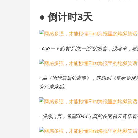
● 倒计时3天
· cue一下热衷“到此一游”的游客，没啥事，就
· 由《地球最后的夜晚》，联想到《星际穿
有点未来感。
· 借你吉言，希望2044年真的在网易云音乐