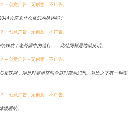
在2044会迎来什么奇幻的机遇吗？
让烧纸钱成了老外眼中的流行……此处同样是地狱笑话。
而8G互联网，则是对赛博空间鼎盛时期的幻想。对比之下有一种现
尸体暖暖的。