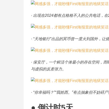
· 出现在2024都有点格格不入的公共电话，
· “天地银行”出品的冥币曾一度火到国外，
· 保安厅，一个鲜活个体最小的存在空间，
与虚拟的反差张力。
· “你幸福吗？”“我姓西。”有点抽象但不妨碍
● 倒计时5天