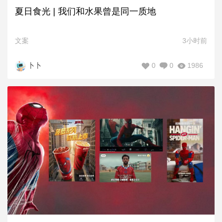
夏日食光 | 我们和水果曾是同一质地
文案
3小时前
0
0
1986
卜卜