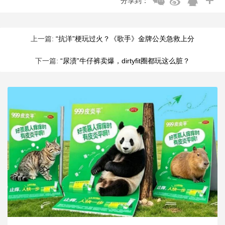
分享到：
上一篇:
“抗洋”梗玩过火？《歌手》金牌公关急救上分
下一篇:
“尿渍”牛仔裤卖爆，dirtyfit圈都玩这么脏？