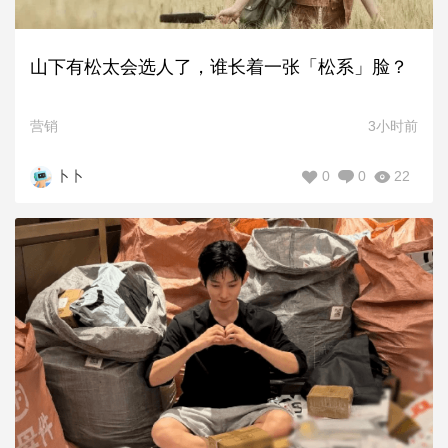
山下有松太会选人了，谁长着一张「松系」脸？
营销
3小时前
0
0
22
卜卜