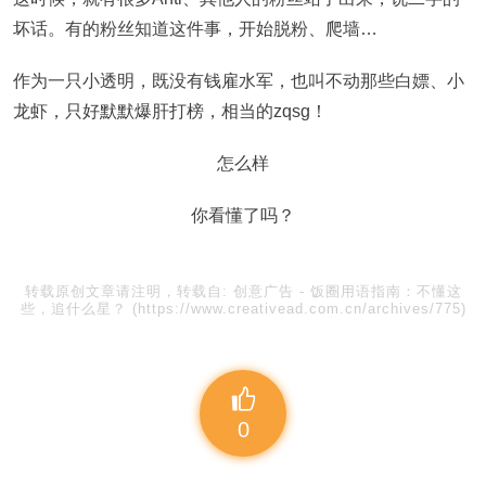
坏话。有的粉丝知道这件事，开始脱粉、爬墙…
作为一只小透明，既没有钱雇水军，也叫不动那些白嫖、小
龙虾，只好默默爆肝打榜，相当的zqsg！
怎么样
你看懂了吗？
转载原创文章请注明，转载自:
创意广告
-
饭圈用语指南：不懂这
些，追什么星？
(https://www.creativead.com.cn/archives/775)
0