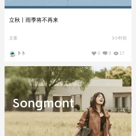
立秋丨雨季将不再来
文案
3小时前
0
0
17
卜卜