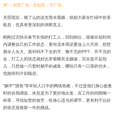
关照现实，饿了么的这支雨水视频，鼓励大家在忙碌中饮茶
歇息，也具有更深刻的洞察意义。
刚刚过完快乐春节长假的打工人，回到岗位，很难在短时间
内调整自己的工作状态，更何况本周还要连上六天班，想想
都令人头大。面对码不下去的字、撸不完的PPT、开不完的
会，打工人的状态就好比穿着睡衣去蹦迪，完全提不起劲
儿，只想做一只暂时躺平的咸鱼，哪怕只有一口茶的功夫，
也能得到片刻喘息。
“躺平”“摸鱼”等年轻人口中的网络热梗，不过是他们身心疲惫
时的自我调侃，休息是为了更好地出发，在工作的间隙喝一
杯茶，寻找短暂的放空，给身心适当的调节，更有利于以好
的状态迎接新一年的挑战。