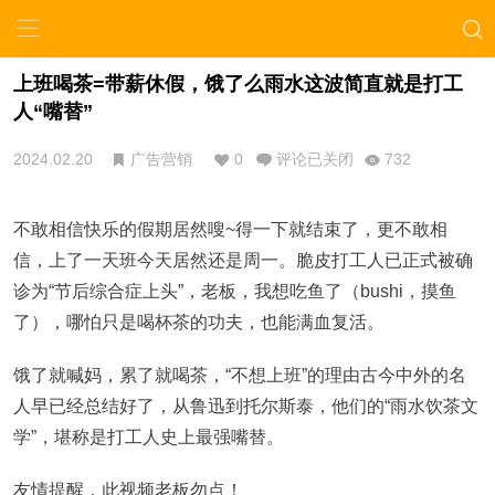
上班喝茶=带薪休假，饿了么雨水这波简直就是打工
人“嘴替”
2024.02.20
广告营销
0
评论已关闭
732
不敢相信快乐的假期居然嗖~得一下就结束了，更不敢相
信，上了一天班今天居然还是周一。脆皮打工人已正式被确
诊为“节后综合症上头”，老板，我想吃鱼了（bushi，摸鱼
了），哪怕只是喝杯茶的功夫，也能满血复活。
饿了就喊妈，累了就喝茶，“不想上班”的理由古今中外的名
人早已经总结好了，从鲁迅到托尔斯泰，他们的“雨水饮茶文
学”，堪称是打工人史上最强嘴替。
友情提醒，此视频老板勿点！