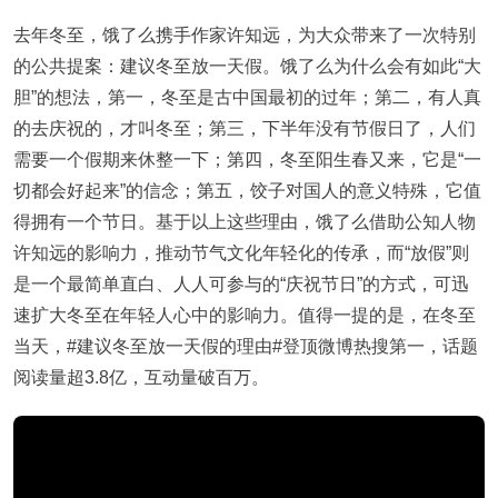
去年冬至，饿了么携手作家许知远，为大众带来了一次特别
的公共提案：建议冬至放一天假。饿了么为什么会有如此“大
胆”的想法，第一，冬至是古中国最初的过年；第二，有人真
的去庆祝的，才叫冬至；第三，下半年没有节假日了，人们
需要一个假期来休整一下；第四，冬至阳生春又来，它是“一
切都会好起来”的信念；第五，饺子对国人的意义特殊，它值
得拥有一个节日。基于以上这些理由，饿了么借助公知人物
许知远的影响力，推动节气文化年轻化的传承，而“放假”则
是一个最简单直白、人人可参与的“庆祝节日”的方式，可迅
速扩大冬至在年轻人心中的影响力。值得一提的是，在冬至
当天，#建议冬至放一天假的理由#登顶微博热搜第一，话题
阅读量超3.8亿，互动量破百万。