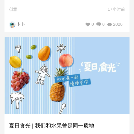
创意
17小时前
0
0
2020
卜卜
夏日食光 | 我们和水果曾是同一质地