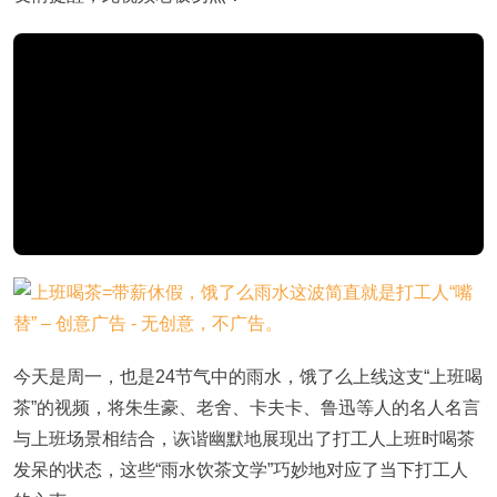
今天是周一，也是24节气中的雨水，饿了么上线这支“上班喝
茶”的视频，将朱生豪、老舍、卡夫卡、鲁迅等人的名人名言
与上班场景相结合，诙谐幽默地展现出了打工人上班时喝茶
发呆的状态，这些“雨水饮茶文学”巧妙地对应了当下打工人