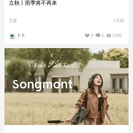
立秋丨雨季将不再来
文案
1天前
0
0
2190
卜卜