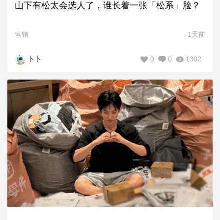
山下有松太会选人了，谁长着一张「松系」脸？
营销
1天前
0
0
1302
卜卜