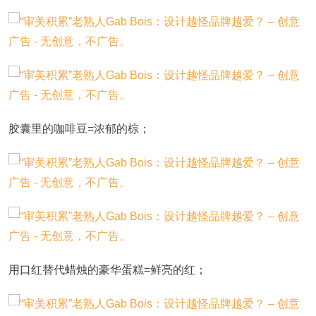
胶囊里的咖啡豆=浓郁的棕；
用口红替代蜡烛的豪华蛋糕=鲜亮的红；