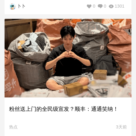
0
0
1301
卜卜
粉丝送上门的全民级宣发？顺丰：通通笑纳！
热点
3天前