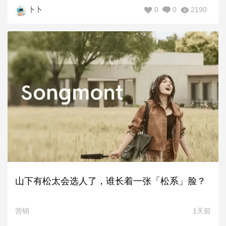
0
0
2190
卜卜
山下有松太会选人了，谁长着一张「松系」脸？
营销
1天前