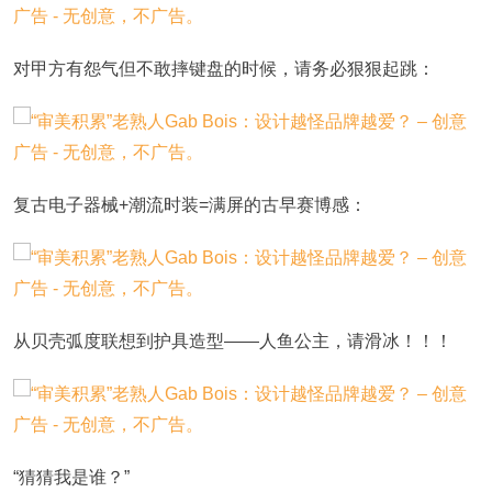
对甲方有怨气但不敢摔键盘的时候，请务必狠狠起跳：
复古电子器械+潮流时装=满屏的古早赛博感：
从贝壳弧度联想到护具造型——人鱼公主，请滑冰！！！
“猜猜我是谁？”