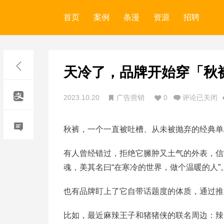
首页
案例
条漫
资源
招聘
天冷了，品牌开始穿「秋
2023.10.20
广告营销
0
评论已关闭
秋裤，一个一直被吐槽、从未被抛弃的经典单
有人曾经错过，拒绝它臃肿又土气的外表，信
魂，美其名曰“在寒冷的世界，做个温暖的人”
也有品牌盯上了它自带话题度的体质，通过推
比如，最近麻辣王子和猪猪侠的联名周边：辣