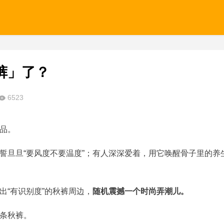
裤」了？
6523
品。
誓旦旦“要风度不要温度”；有人深深爱着，用它唤醒骨子里的养
。
出“有识别度”的秋裤周边，
随机震撼一个时尚弄潮儿。
条秋裤。