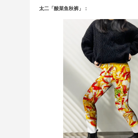
太二「酸菜鱼秋裤」：