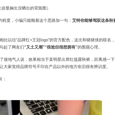
友@显娴出没晒出的背面图）
”的程度，小编只能顺着这个思路加一句：
艾特你能够驾驭这条秋
比以往“品牌红+王冠logo”的官方配色，这次和猪猪侠的联名
，勾起了网友们
“又土又潮”“很尬但很想拥有”
的围观心理。
了接地气人设，效果相当于某明星出席红毯露秋裤，距离感一下
度，让大家觉得品牌符号不印在产品以外的地方依旧很有辨识度。
有：