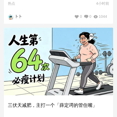
热点
4小时前
0
0
1044
卜卜
三伏天减肥，主打一个「薛定谔的管住嘴」