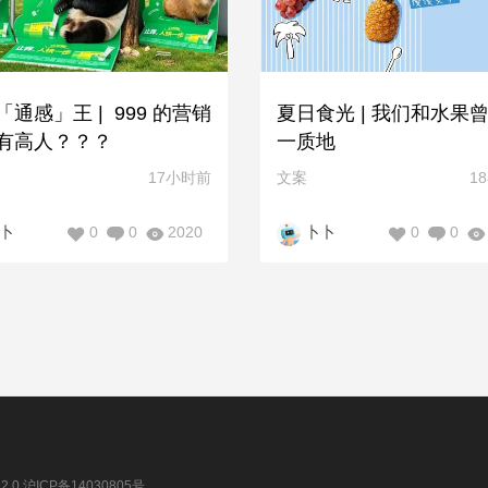
「通感」王 | 999 的营销
夏日食光 | 我们和水果
有高人？？？
一质地
17小时前
文案
1
0
0
2020
0
0
卜
卜卜
2.0
沪ICP备14030805号