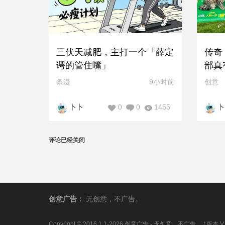
三伏天减肥，主打一个「薛定
传奇
谔的管住嘴」
部真
条漫
9小时前
创意
0
0
1455
卜卜
卜
评论已经关闭
创意广告
：
无创意，不广告。
Copyright © 2016.1.1-2026 创意广告 - 无创意，不广告。 / 版本 V 