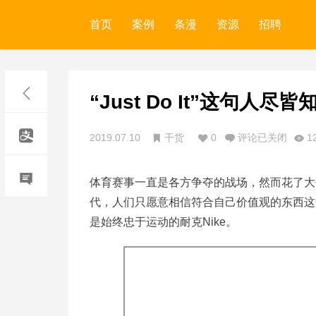
首页
案例
条漫
资源
招聘
“Just Do It”这句
2019.07.10
干货
0
评论已关闭
1
体育赛事一直是各方争夺的战场，然而花了大
代，人们只愿意相信符合自己价值观的东西这
是始终忠于运动的耐克Nike。