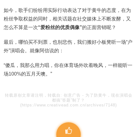
如今，歌手们纷纷用实际行动表达了对于黄牛的态度，在为
粉丝争取权益的同时，相关话题在社交媒体上不断发酵，又
怎么不算是一次
“爱粉丝的优质偶像”
的正面营销呢？
最后，哪怕买不到票，也别悲伤，我们搬好小板凳听一场“户
外”演唱会。就像阿信说的：
“傻瓜，我那么用力唱，你在体育场外吹着晚风，一样能听一
场100%的五月天噢。”
转载原创文章请注明，转载自:
创意广告
-
为了防黄牛，现在演唱会
都搞“答题”制了？
(https://www.creativead.com.cn/archives/7148)