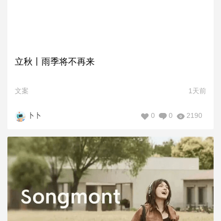
立秋丨雨季将不再来
文案
1天前
0
0
2190
卜卜