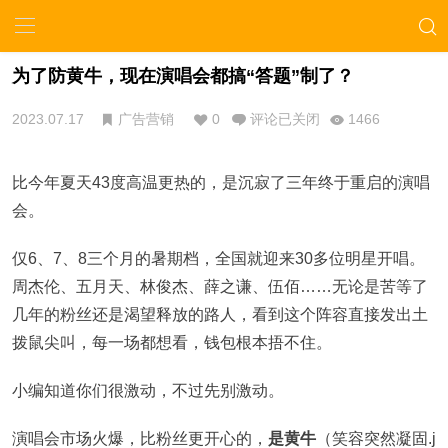
为了防黄牛，现在演唱会都搞“答题”制了？
2023.07.17
广告营销
0
评论已关闭
1466
比今年夏天43度高温更热的，是沉寂了三年终于重启的演唱
会。
仅6、7、8三个月的暑期档，全国就迎来30多位明星开唱。
周杰伦、五月天、林俊杰、薛之谦、伍佰……无论是苦等了
几年的粉丝还是渴望释放的路人，看到这个阵容直接发出土
拨鼠尖叫，每一场都想看，钱包根本捂不住。
小编知道你们很激动，不过先别激动。
演唱会市场火爆，比粉丝更开心的，
是黄牛
（笑容突然凝固.j