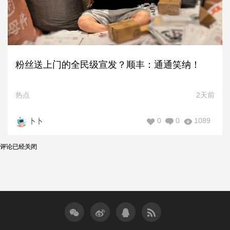
粉丝送上门的全民级宣发？顺丰：通通笑纳！
热点
2天前
0
0
1089
卜卜
评论已经关闭