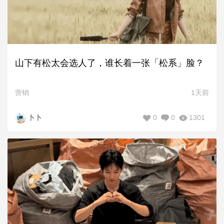
山下有松太会选人了，谁长着一张「松系」脸？
营销
1天前
0
0
1301
卜卜