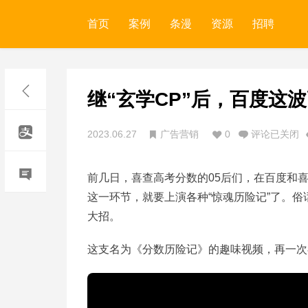
首页
案例
条漫
资源
招聘
继“玄学CP”后，百度这
2023.06.27
广告营销
0
评论已关闭
前几日，喜查高考分数的05后们，在百度和喜
这一环节，就要上演各种“惊魂历险记”了。俗
大招。
这支名为《分数历险记》的趣味视频，再一次