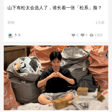
山下有松太会选人了，谁长着一张「松系」脸？
营销
1天前
0
0
1300
卜卜