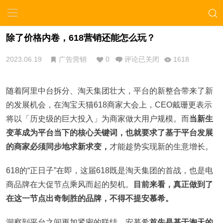
除了价格内卷，618营销还能怎么玩？
2023.06.19
广告营销
0
评论已关闭
1618
随着阿里中台拆分、淘天集团壮大，平台的新整合带来了新
的发展机会，在淘宝天猫618商家大会上，CEO戴珊更表示
将以「历史级的巨大投入」为商家做大用户规模。而
当新生
变革成为平台当下的核心关键词，也就要求了基于平台发展
的商家必须同步地求新求变，
才能趁势实现新的生意增长。
618的“正日子”在即，这届618既是淘天集团的首战，也是电
商品牌在大促节点乘风而起的契机。
目前来看，真正做到了
在这一节点出奇制胜的品牌，不得不提安慕希。
洞察到平台之间更加紧密的联结，安慕希
首先是基于淘天的