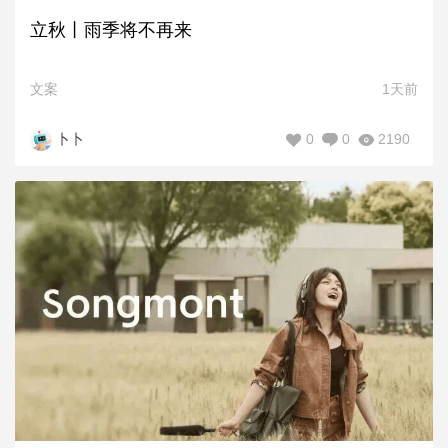
立秋丨雨季将不再来
文案
1天前
0
0
2190
卜卜