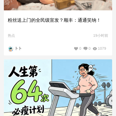
粉丝送上门的全民级宣发？顺丰：通通笑纳！
热点
19小时前
0
0
1079
卜卜