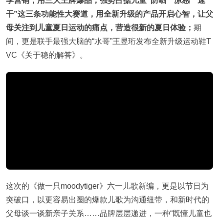
季营销，用三大王牌爆品，强势占据儿童“防晒”“凉感”“速
干”这三条功能性大赛道，用全新升级的产品开启心智，让父
母关注到儿童夏日运动的痛点，营造很新的夏日体验；
期
间，更是联手最强大脑的“水哥”王昱珩发布全新升级运动鞋T
VC《关于稳的解答》。
这次的《做一只moodytiger》六一儿歌新编，更是以节日为
突破口，以更容易出圈的爆款儿歌为沟通纽带，和新时代的
父母谈一谈新亲子关系……品牌层层递进，一种“既懂儿童也