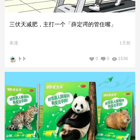
三伏天减肥，主打一个「薛定谔的管住嘴」
条漫
1天前
0
0
1536
卜卜