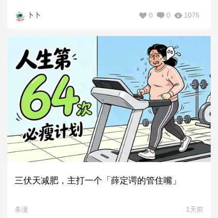
0
0
1076
卜卜
三伏天减肥，主打一个「薛定谔的管住嘴」
条漫
1天前