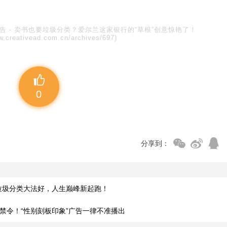
广告
-
卖书也要垃圾分类？爱尔兰这家银行的“草根”创意惊艳了！
w.creativead.com.cn/archives/697)
0
分享到：
垃圾分类大法好，人生巅峰新起跑！
禁令！“性别刻板印象”广告一律不准播出