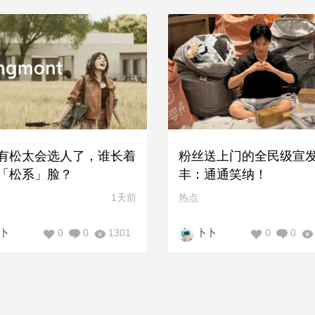
有松太会选人了，谁长着
粉丝送上门的全民级宣
「松系」脸？
丰：通通笑纳！
1天前
热点
0
0
1301
0
0
卜
卜卜