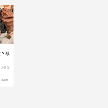
发？顺
2天前
1089