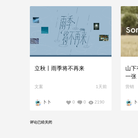
立秋丨雨季将不再来
山下
一张
文案
1天前
营销
0
0
2190
卜卜
卜
评论已经关闭