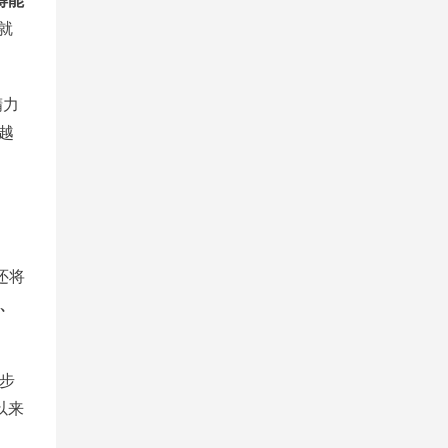
得能
就
精力
念越
还将
、
步
以来