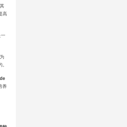
其
提高
是一
为
的。
de
培养