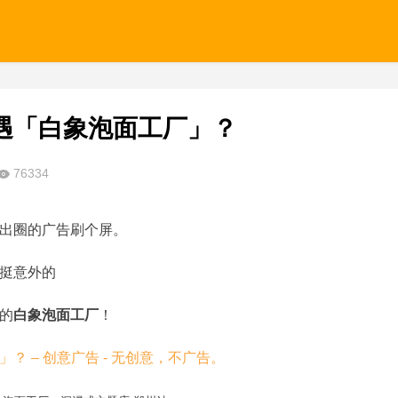
遇「白象泡面工厂」？
76334
出圈的广告刷个屏。
挺意外的
的
白象泡面工厂
！