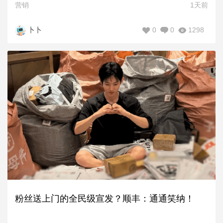
营销
1天前
0
0
1298
卜卜
粉丝送上门的全民级宣发？顺丰：通通笑纳！