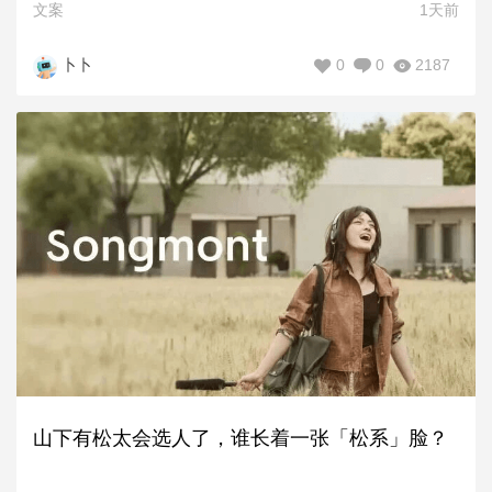
文案
1天前
0
0
2187
卜卜
山下有松太会选人了，谁长着一张「松系」脸？