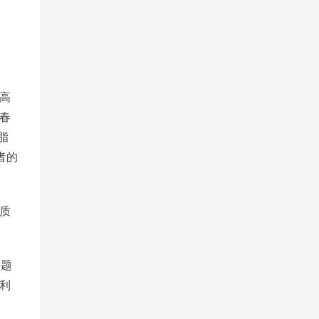
高
春
脂
者的
质
话题
利