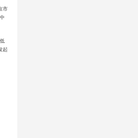
在市
中
低
发起