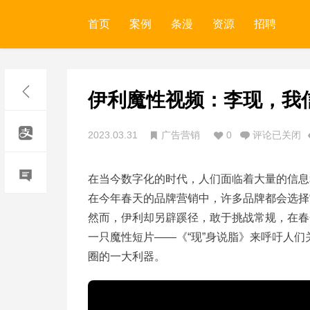
首页
案例
条漫
资源
招聘
伊利魔性视频：李现，我信
2023.03.31
广告营销
0
评论已关闭
在当今数字化的时代，人们面临着大量的信息
在今年春天的品牌营销中，许多品牌都会选择
然而，伊利却另辟蹊径，敢于挑战常规，在春
一只魔性短片——《“现”身说脂》来呼吁人
圈的一大利器。