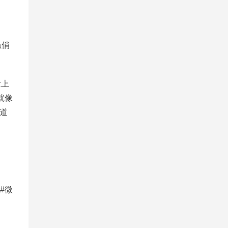
虽俏
量上
就像
道
#微