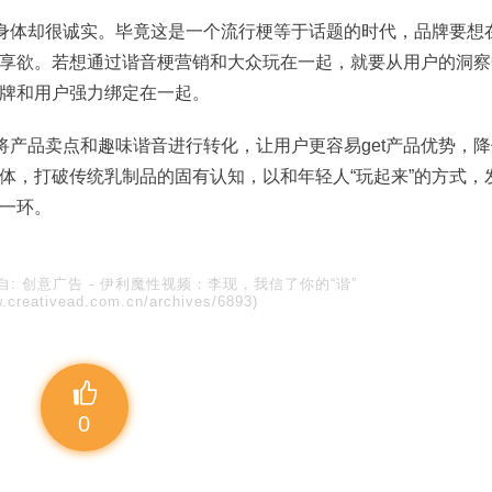
，身体却很诚实。毕竟这是一个流行梗等于话题的时代，品牌要想
享欲。若想通过谐音梗营销和大众玩在一起，就要从用户的洞察
牌和用户强力绑定在一起。
将产品卖点和趣味谐音进行转化，让用户更容易get产品优势，降
体，打破传统乳制品的固有认知，以和年轻人“玩起来”的方式，
一环。
自:
创意广告
-
伊利魔性视频：李现，我信了你的“谐”
w.creativead.com.cn/archives/6893)
0