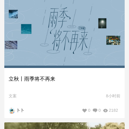
立秋丨雨季将不再来
文案
8小时前
0
0
2182
卜卜