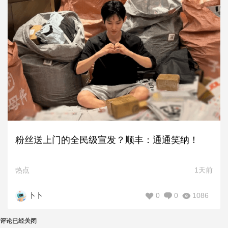
粉丝送上门的全民级宣发？顺丰：通通笑纳！
热点
1天前
0
0
1086
卜卜
评论已经关闭