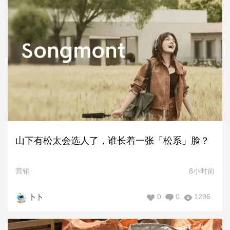
山下有松太会选人了，谁长着一张「松系」脸？
营销
8小时前
0
0
1296
卜卜