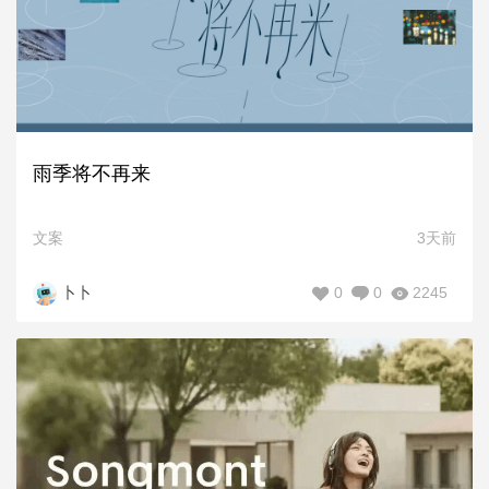
雨季将不再来
文案
3天前
0
0
2245
卜卜