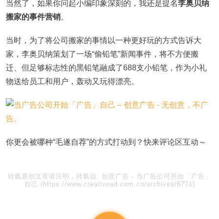
当然了，如果你问起小编印象深刻的，我还是提名
李奥贝纳
搬家的事件营销
。
当时，为了将公司搬家的事情以一种更好玩的方式告诉大
家，李奥贝纳策划了一场“偷铅笔”新闻事件，将不方便搬
迁、但足够标志性的黑铅笔融成了688支小铅笔，作为小礼
物送给员工和用户，轰动又玩得漂亮。
你更会被哪种“毛遂自荐”的方式打动到？快来评论区互动～
转载原创文章请注明，转载自:
创意广告
-
当广告公司开始「广告」
自己
(https://www.creativead.com.cn/archives/6771)