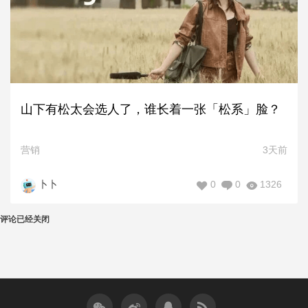
山下有松太会选人了，谁长着一张「松系」脸？
营销
3天前
0
0
1326
卜卜
评论已经关闭