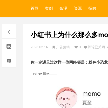
首页
案例
条漫
资源
招聘
小红书上为什么那么多mo
2023.02.16
广告营销
0
评论已关闭
你一定遇见过这样一位网络邻居：粉色小恐龙
just be like——