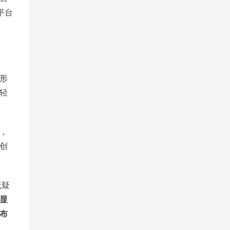
平台
形
轻
，
创
无疑
显
布