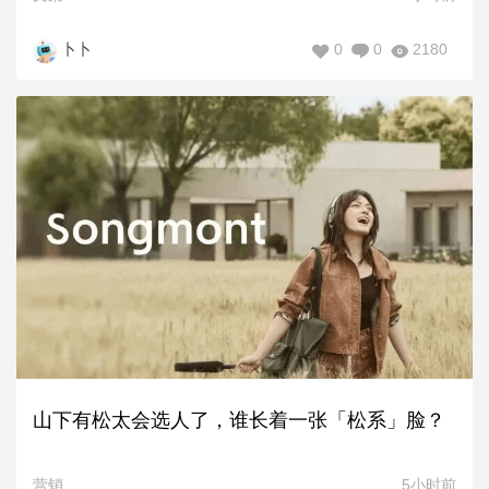
0
0
2180
卜卜
山下有松太会选人了，谁长着一张「松系」脸？
营销
5小时前