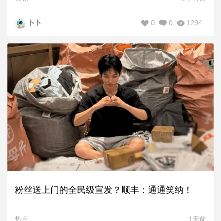
0
0
1294
卜卜
粉丝送上门的全民级宣发？顺丰：通通笑纳！
热点
1天前