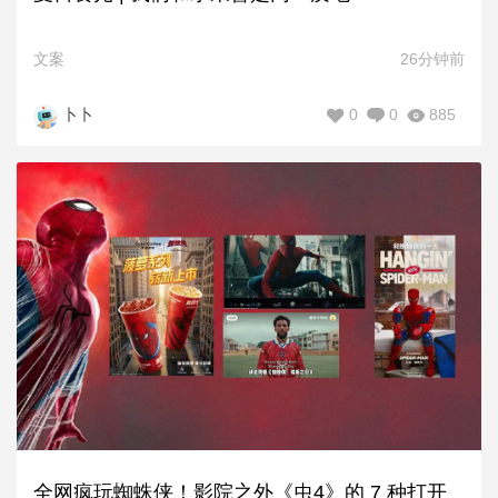
文案
26分钟前
0
0
885
卜卜
全网疯玩蜘蛛侠！影院之外《虫4》的 7 种打开