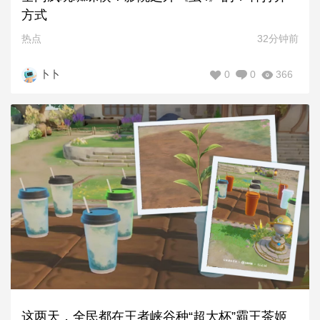
方式
热点
32分钟前
0
0
366
卜卜
这两天，全民都在王者峡谷种“超大杯”霸王茶姬