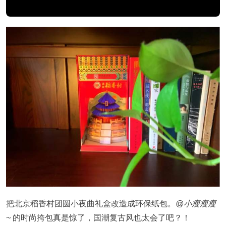
把北京稻香村团圆小夜曲礼盒改造成环保纸包。
@小瘦瘦瘦
~
的时尚挎包真是惊了，国潮复古风也太会了吧？！