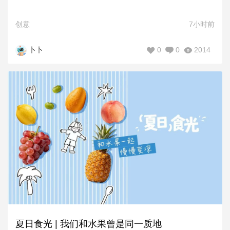
创意
7小时前
0
0
2014
卜卜
夏日食光 | 我们和水果曾是同一质地