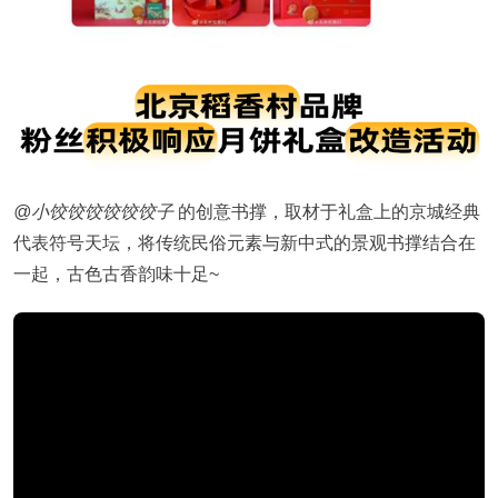
@小饺饺饺饺饺饺子
的创意书撑，取材于礼盒上的京城经典
代表符号天坛，将传统民俗元素与新中式的景观书撑结合在
一起，古色古香韵味十足~