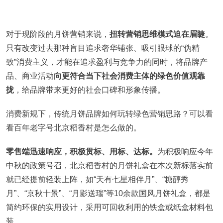
对于现阶段的月饼营销来说，
扭转营销思维模式迫在眉睫
。
只有改变过去那种盲目追求奢华铺张、吸引眼球的“伪精
致”消费主义，才能在追求盈利与竞争力的同时，将品牌产
品、商业活动
向更符合当下社会消费主体的绿色价值观靠
拢
，给品牌带来更好的社会口碑和形象传播。
消费新规下，传统月饼品牌如何玩转绿色营销思路？可以看
看百年老字号北京稻香村是怎么做的。
零售端迅速响应，积极贯标、用标、达标。
为积极响应今年
中秋的政策号召，北京稻香村的月饼礼盒在本次新标落实前
就已经提前轻装上阵，如“天有七星相伴月”、“糖醇秀
月”、“京秋十景”、“月影送瑞”等10余款国风月饼礼盒，都是
简约环保的实用设计，采用可回收利用的铁盒或纸盒材料包
装。