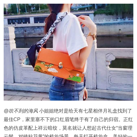
@吹不到的海风
小姐姐绝对是给天有七星相伴月礼盒找到了
最佳CP，家里塞不下的口红眉笔终于有了自己的归宿。正红
色的仿皮革配上祥云暗纹，莫名就让人想起古代仕女“当窗理
云鬓，对镜贴花黄”的梳妆场景，每天打开梳妆盒，美好的一