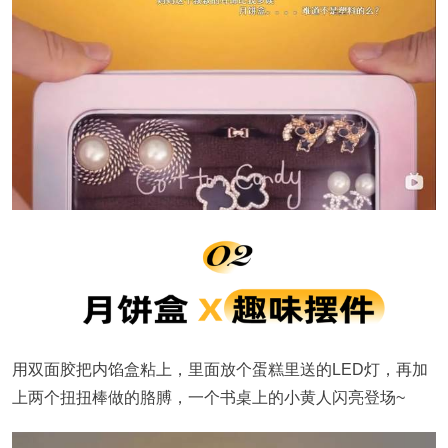
用双面胶把内馅盒粘上，里面放个蛋糕里送的LED灯，再加
上两个扭扭棒做的胳膊，一个书桌上的小黄人闪亮登场~