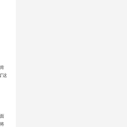
肯
愁
”这
面
将