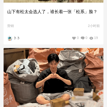
山下有松太会选人了，谁长着一张「松系」脸？
营销
2小时前
0
0
19
卜卜