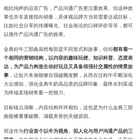
相比纯粹的品宣广告，产品沟通广告更注重效果。但这种效
果也并非直接指向销量，具体视品牌方当前需要达成目标，
比如社交分享的传播曝光、社会舆论的口碑评价等等，都可
以视作产品沟通广告的效果。
金典好牛三部曲虽然每部是不同形式和故事，但却
都有着一
个相同的营销结构，以内容的趣味玩梗、知识科普、态度表
达，为产品力构造生动好玩且又具备很强社交属性的情景故
事
，让短片本身能够自我破圈发酵，从而在过程中不断深化
大众感知，强化金典牛奶高品质的品牌印象，最终水到渠成
为终端卖场销售蓄一把狠力。
目标锚点清晰，内容结构环环相扣，这也是为什么金典三部
曲能够屡屡破圈、满载美誉的关键原因。
而这作为
行业首个以牛为视角、拟人化与用户沟通产品的三