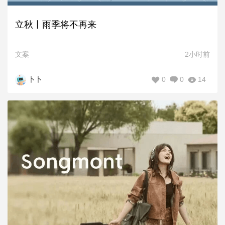
立秋丨雨季将不再来
文案
2小时前
0
0
14
卜卜