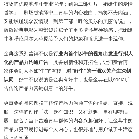
牧场的优越地理和专业管理；到第二部短片「娟姗牛的爱情
哲学」，剧场版演绎中二青年的内心独白，搞笑不失内涵，
又能触碰观众爱情观；到第三部「呼伦贝尔的美丽传说」，
致敬经典电影为整部短片赋予了更多情怀与神秘感，把娟姗
牛和呼伦贝尔大草原给予人们的想象和憧憬进一步延伸。
金典这系列营销不仅是
行业内首个以牛的视角出发进行拟人
化的产品力沟通广告
，具备创新性和开拓性，让消费者再一
次体会到人不如“牛”的网梗，
对“好牛”的一语双关产生深刻
认同
，好牛不仅说的是金典有好牛，也是金典在以social广
告传输产品力营销创意上的好牛。
更重要的是它摆脱了传统产品力沟通广告的僵硬、直接、洗
脑，这样的创作手法，既有知识、又有新趣、更有聊梗话
题，贴合了当下普遍青年群体的内容兴趣偏好，让金典牛奶
产品力更容易打进每个人内心，也很好地与用户做了生活态
度上的沟通。