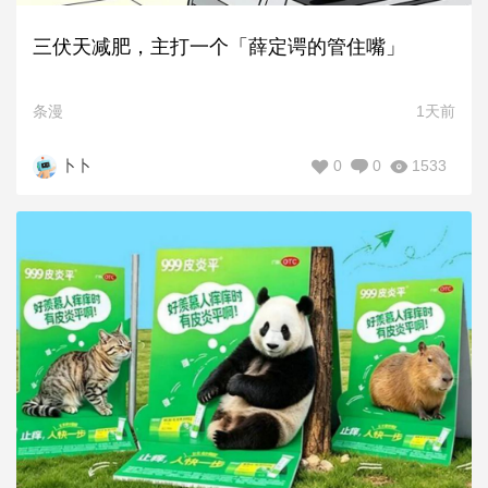
三伏天减肥，主打一个「薛定谔的管住嘴」
条漫
1天前
0
0
1533
卜卜