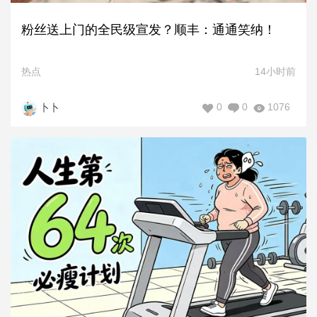
粉丝送上门的全民级宣发？顺丰：通通笑纳！
热点
14小时前
0
0
1076
卜卜