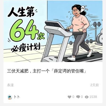
三伏天减肥，主打一个「薛定谔的管住嘴」
条漫
2天前
0
0
1538
卜卜