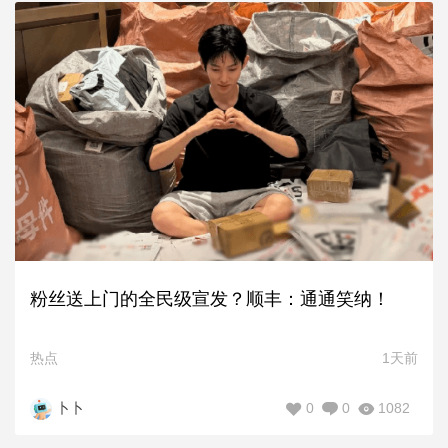
粉丝送上门的全民级宣发？顺丰：通通笑纳！
热点
1天前
0
0
1082
卜卜