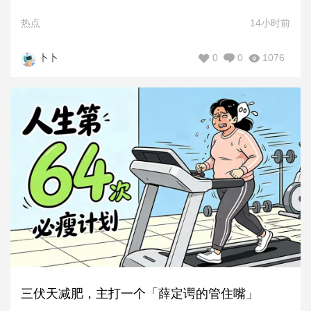
热点
14小时前
0
0
1076
卜卜
三伏天减肥，主打一个「薛定谔的管住嘴」