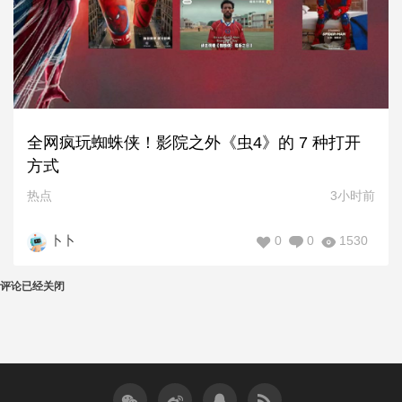
全网疯玩蜘蛛侠！影院之外《虫4》的 7 种打开
方式
热点
3小时前
0
0
1530
卜卜
评论已经关闭