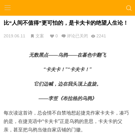
比“人间不值得”更可怕的，是卡夫卡的绝望人生论！
2019.06.11
文案
0
评论已关闭
2241
无数黑点——乌鸦——在暮色中翻飞
“卡夫卡！”“卡夫卡！”
它们边喊，边在我头顶上盘旋。
——李笠《布拉格的乌鸦》
每次读这首诗，总会情不自禁地想起捷克作家卡夫卡，凑巧
的是，在捷克语中“卡夫卡”正是乌鸦的意思，卡夫卡的父
亲，甚至把乌鸦当做自家店铺的门徽。