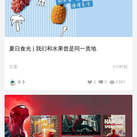
夏日食光 | 我们和水果曾是同一质地
文案
3小时前
0
0
1987
卜卜