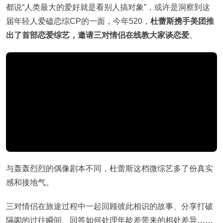
都说“人类最大的爱好就是看别人搞对象”，或许是洞察到这
届年轻人爱磕恋综CP的一面，今年520，
杜蕾斯携手美团推
出了首部恋爱综艺，邀请三对情侣在线教大家谈恋爱
。
与轰轰烈烈的偶像剧本不同，杜蕾斯这档微综艺多了份真实
感和接地气。
三对情侣在旅途过程中一起回顾彼此相识的故事、分享打破
隔阂的过往瞬间、回答如何处理年龄差带来的相处差异……