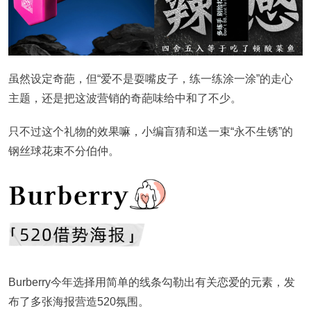
虽然设定奇葩，但“爱不是耍嘴皮子，练一练涂一涂”的走心
主题，还是把这波营销的奇葩味给中和了不少。
只不过这个礼物的效果嘛，小编盲猜和送一束“永不生锈”的
钢丝球花束不分伯仲。
Burberry今年选择用简单的线条勾勒出有关恋爱的元素，发
布了多张海报营造520氛围。