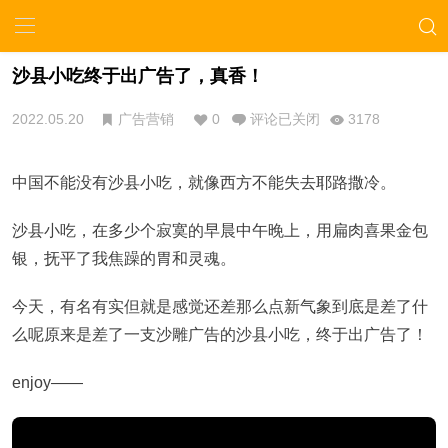
沙县小吃终于出广告了，真香！
2022.05.20
广告营销
0
评论已关闭
3178
中国不能没有沙县小吃，就像西方不能失去耶路撒冷。
沙县小吃，在多少个寂寞的早晨中午晚上，用扁肉喜果金包
银，抚平了我焦躁的胃和灵魂。
今天，有名有实但就是感觉还差那么点新气象到底是差了什
么呢原来是差了一支沙雕广告的沙县小吃，终于出广告了！
enjoy——