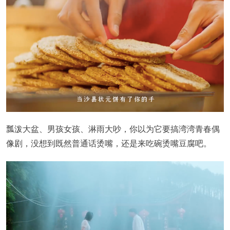
瓢泼大盆、男孩女孩、淋雨大吵，你以为它要搞湾湾青春偶
像剧，没想到既然普通话烫嘴，还是来吃碗烫嘴豆腐吧。