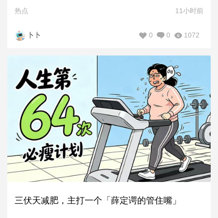
热点
11小时前
0
0
1072
卜卜
三伏天减肥，主打一个「薛定谔的管住嘴」