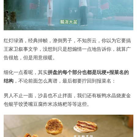
红灯绿酒，经典掉帧，潦倒男子，不知所云，你以为它要搞
王家卫叙事文学，没想到只是想煽情一点地告诉你，就算广
告很尬，但是用意很暖。
细化一点看呢，其实
拼盘的每个部分也都是玩梗+报菜名的
结构
，不论前面怎么离谱，最后都要拧回到报菜名：
男人不止一面，沙县也不止拌面，我们还有板鸭水晶烧麦金
包银芋饺烫嘴豆腐炸米冻烙粑等等这些。