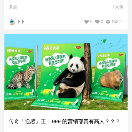
条漫
1天前
0
0
1532
卜卜
传奇「通感」王 | 999 的营销部真有高人？？？