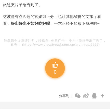
旅这支片子给秀到了。
这波是有点久违的官媒组上分，也让其他省份的文旅厅看
看，
好山好水不如好吃好喝
，一本正经不如放下身段呐~
转载原创文章请注明，转载自:
创意广告
-
沙县小吃终于出广告了，
真香！
(https://www.creativead.com.cn/archives/5855)
0
分享到：