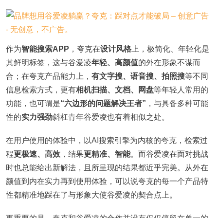
作为
智能搜索APP
，夸克在
设计风格
上，极简化、年轻化是
其鲜明标签，这与谷爱凌
年轻、高颜值
的外在形象不谋而
合；在夸克产品能力上，
有文字搜、语音搜、拍照搜
等不同
信息检索方式，更有
相机扫描、文档、网盘
等年轻人常用的
功能，也可谓是
“六边形的问题解决王者”
，与具备多种可能
性的
实力强劲
斜杠青年谷爱凌也有着相似之处。
在用户使用的体验中，以AI搜索引擎为内核的夸克，检索过
程
更极速、高效
，结果
更精准、智能
。而谷爱凌在面对挑战
时也总能给出新解法，且所呈现的结果都近乎完美。从外在
颜值到内在实力再到使用体验，可以说夸克的每一个产品特
性都精准地踩在了与形象大使谷爱凌的契合点上。