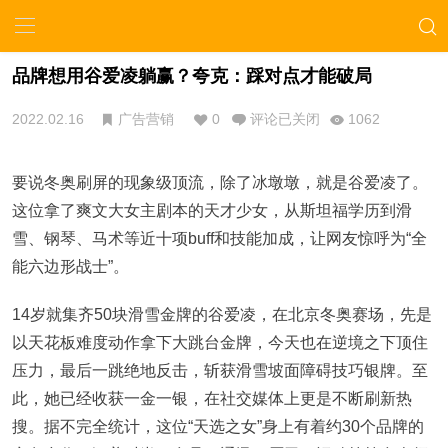
品牌想用谷爱凌躺赢？夸克：踩对点才能破局
2022.02.16
广告营销
0
评论已关闭
1062
要说冬奥刷屏的现象级顶流，除了冰墩墩，就是谷爱凌了。
这位拿了爽文大女主剧本的天才少女，从斯坦福学历到滑
雪、钢琴、马术等近十项buff和技能加成，让网友惊呼为“全
能六边形战士”。
14岁就集齐50块滑雪金牌的谷爱凌，在北京冬奥赛场，先是
以天花板难度动作拿下大跳台金牌，今天也在逆境之下顶住
压力，最后一跳绝地反击，斩获滑雪坡面障碍技巧银牌。至
此，她已经收获一金一银，在社交媒体上更是不断刷新热
搜。据不完全统计，这位“天选之女”身上有着约30个品牌的