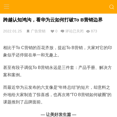
跨越认知鸿沟，看华为云如何打破To B营销边界
2022.01.25
广告营销
0
评论已关闭
873
相比于To C营销的百花齐放，提起To B营销，大家对它的印
象似乎还停留在单一和无趣上。
甚至有段子调侃To B营销永远是三件套：产品手册、解决方
案和案例。
而最近华为云发布的六支像是“年终总结”的短片，却意料之
外地给大家制造了惊喜感，也再次将“TO B营销如何破圈”的
课题推到了品牌面前。
— 让美好发生篇 —