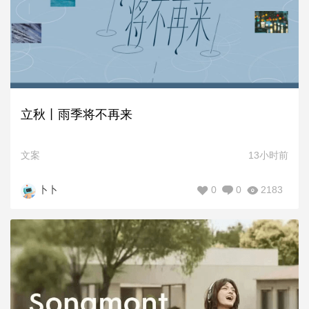
立秋丨雨季将不再来
文案
13小时前
0
0
2183
卜卜