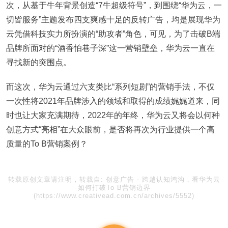
次，从基于牛年背景创造“7牛超级符号”，到围绕“华为云，一
切皆服务”主题发布四支爽感十足的反转广告，均是展现华为
云凭借科技实力所扮演的“助攻者”角色，可见，为了击破B端
品牌所面对的“酒香怕巷子深”这一营销壁垒，华为云一直在
寻找新的突围点。
而这次，华为云通过六支类比“系列短剧”的营销手法，不仅
一次性将2021年品牌涉入的领域和取得的成绩娓娓道来，同
时也让大家充满期待，2022年的年终，华为云又将会以何种
创意方式“亮相”在大众眼前，是否将再次为行业提供一个高
质量的To B营销案例？
转载原创文章请注明，转载自:
创意广告
-
跨越认知鸿沟，看华为云
如何打破To B营销边界
(https://www.creativead.com.cn/archives/5552)