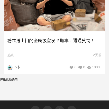
粉丝送上门的全民级宣发？顺丰：通通笑纳！
热点
2天前
0
0
1088
卜卜
评论已经关闭