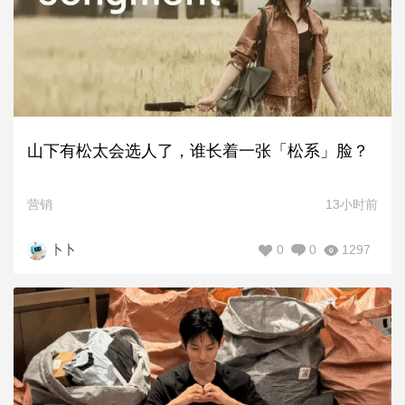
山下有松太会选人了，谁长着一张「松系」脸？
营销
13小时前
0
0
1297
卜卜