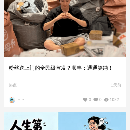
粉丝送上门的全民级宣发？顺丰：通通笑纳！
热点
1天前
0
0
1082
卜卜