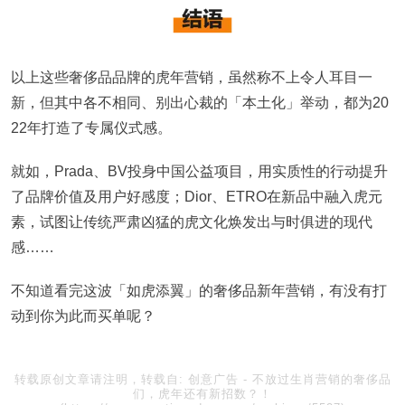
以上这些奢侈品品牌的虎年营销，虽然称不上令人耳目一
新，但其中各不相同、别出心裁的「本土化」举动，都为20
22年打造了专属仪式感。
就如，Prada、BV投身中国公益项目，用实质性的行动提升
了品牌价值及用户好感度；Dior、ETRO在新品中融入虎元
素，试图让传统严肃凶猛的虎文化焕发出与时俱进的现代
感……
不知道看完这波「如虎添翼」的奢侈品新年营销，有没有打
动到你为此而买单呢？
转载原创文章请注明，转载自:
创意广告
-
不放过生肖营销的奢侈品
们，虎年还有新招数？！