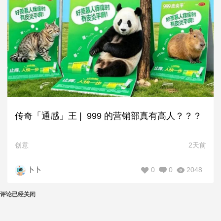
传奇「通感」王 | 999 的营销部真有高人？？？
创意
2天前
0
0
2048
卜卜
评论已经关闭