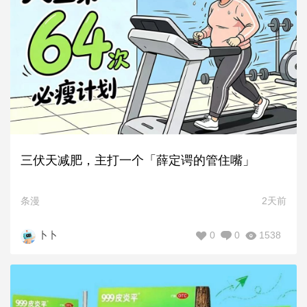
三伏天减肥，主打一个「薛定谔的管住嘴」
条漫
2天前
0
0
1538
卜卜