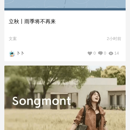
立秋丨雨季将不再来
文案
2小时前
0
0
14
卜卜