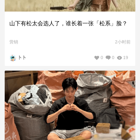
山下有松太会选人了，谁长着一张「松系」脸？
营销
2小时前
0
0
19
卜卜