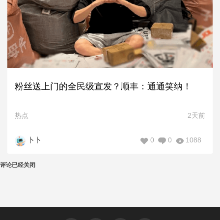
粉丝送上门的全民级宣发？顺丰：通通笑纳！
热点
2天前
0
0
1088
卜卜
评论已经关闭