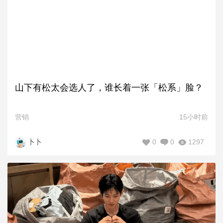
山下有松太会选人了，谁长着一张「松系」脸？
营销
15小时前
0
0
1297
卜卜