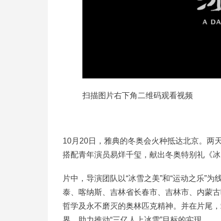
扫描图片右下角二维码观看视频
10月20日，雅典的冬奥会火种抵达北京。
搭配青年演员易烊千玺，献出冬奥特别礼《冰
片中，导演团队以“冰雪之美”和“运动之乐”
泰、喀纳斯、吉林省长春市、吉林市、内蒙古
哲学及永不磨灭的奥林匹克精神。并在片尾，
界，助力推动“三亿人上冰雪”目标的实现。