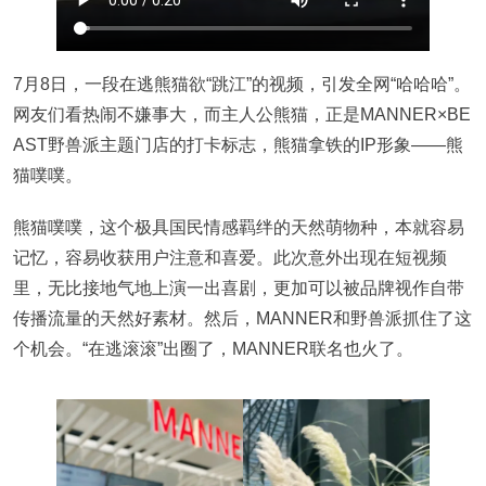
7月8日，一段在逃熊猫欲“跳江”的视频，引发全网“哈哈哈”。
网友们看热闹不嫌事大，而主人公熊猫，正是MANNER×BE
AST野兽派主题门店的打卡标志，熊猫拿铁的IP形象——熊
猫噗噗。
熊猫噗噗，这个极具国民情感羁绊的天然萌物种，本就容易
记忆，容易收获用户注意和喜爱。此次意外出现在短视频
里，无比接地气地上演一出喜剧，更加可以被品牌视作自带
传播流量的天然好素材。然后，MANNER和野兽派抓住了这
个机会。“在逃滚滚”出圈了，MANNER联名也火了。