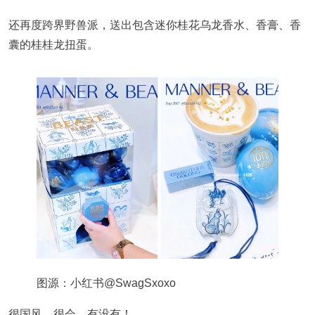
还再度跨界野兽派，送出包含迷你桂花乌龙香水、香膏、香
囊的桂桂龙扭蛋。
图源：小红书@SwagSxoxo
很国风，很会，有没有！