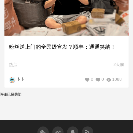
粉丝送上门的全民级宣发？顺丰：通通笑纳！
热点
2天前
0
0
1088
卜卜
评论已经关闭