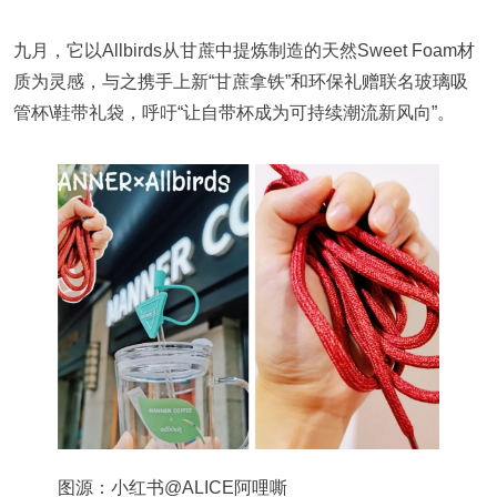
九月，它以Allbirds从甘蔗中提炼制造的天然Sweet Foam材
质为灵感，与之携手上新“甘蔗拿铁”和环保礼赠联名玻璃吸
管杯\鞋带礼袋，呼吁“让自带杯成为可持续潮流新风向”。
图源：小红书@ALICE阿哩嘶