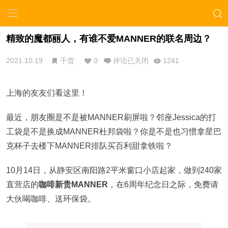
精致的魔都丽人，有谁不爱MANNER的联名周边？
2021.10.19
干货
0
评论已关闭
1241
上海的友友们看这里！
最近，朋友圈是不是被MANNER刷屏啦？邻座Jessica的打
工袋是不是换成MANNER杜邦袋啦？你是不是也习惯拿星巴
克杯子去楼下MANNER排队买百利甜拿铁啦？
10月14日，从静安区南阳路2平米窗口小店起家，做到240家
直营店的
咖啡新贵MANNER
，在6周年纪念日之际，免费请
大伙喝咖啡、送环保袋。