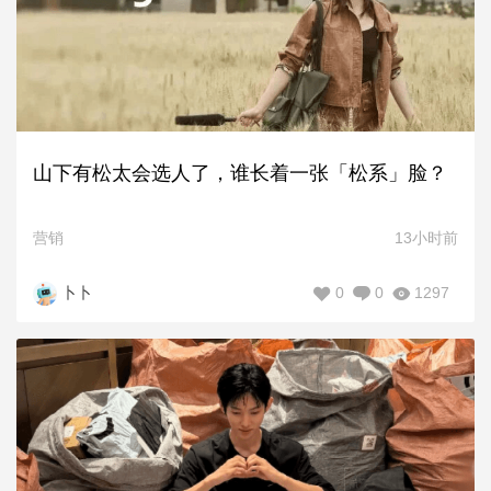
山下有松太会选人了，谁长着一张「松系」脸？
营销
13小时前
0
0
1297
卜卜