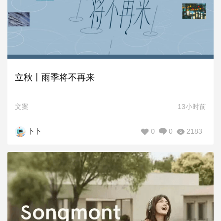
立秋丨雨季将不再来
文案
13小时前
0
0
2183
卜卜