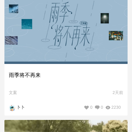
雨季将不再来
文案
2天前
0
0
2230
卜卜