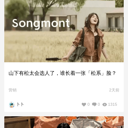
山下有松太会选人了，谁长着一张「松系」脸？
营销
2天前
0
0
1315
卜卜