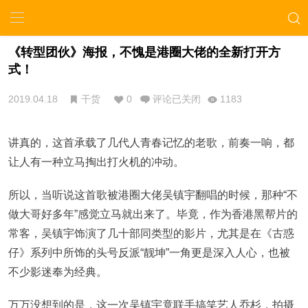
《转型团伙》海报，不愧是港圈大佬的全新打开方
式！
2019.04.18
干货
0
评论已关闭
1183
讲真的，这首承载了几代人青春记忆的老歌，前奏一响，都
让人有一种立马掏出打火机的冲动。
所以，当听说这首歌被港圈大佬吴镇宇翻唱的时候，那种“不
做大哥好多年”感觉立马就出来了。毕竟，作为香港黑帮片的
常客，吴镇宇饰演了几十部同类型的影片，尤其是在《古惑
仔》系列中所饰的头号反派“靓坤”一角更是深入人心，也被
不少影迷奉为经典。
万万没想到的是，这一次吴镇宇竟联手搞笑艺人乔杉，拍摄